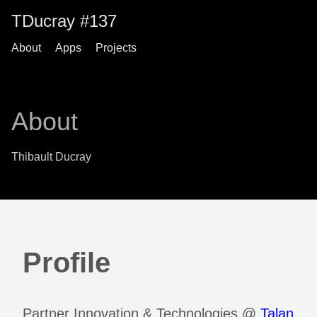
TDucray #137
About
Apps
Projects
About
Thibault Ducray
Profile
Partner Innovation & Technologies @
Talan